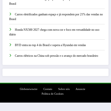
Brasil
Carros eletrificados ganham espaço e já respondem por 21% das vendas no
Brasil
Honda NX500 2027 chega com nova cor e foco em versatilidade no uso
diário
BYD entra no top 4 do Brasil e supera a Hyundai em vendas
Carros elétricos na China sob pressão e o avanço do mercado brasileiro
Globenewswire
Contato
Sobre nós
Anuncie
Política de Cookies