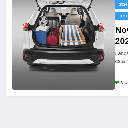
2024
TOYO
No
20
Lança
está 
0 C