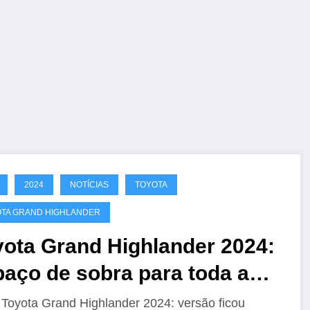
2024
NOTÍCIAS
TOYOTA
TA GRAND HIGHLANDER
yota Grand Highlander 2024:
aço de sobra para toda a
ília
Toyota Grand Highlander 2024: versão ficou