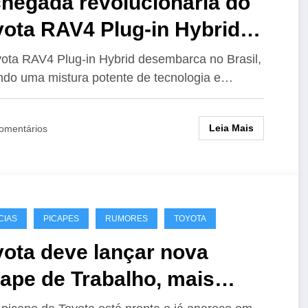
chegada revolucionária do
yota RAV4 Plug-in Hybrid
4 no Brasil
ota RAV4 Plug-in Hybrid desembarca no Brasil,
ndo uma mistura potente de tecnologia e…
Leia Mais
omentários
CIAS
PICAPES
RUMORES
TOYOTA
yota deve lançar nova
ape de Trabalho, mais
ata, IMV0, em breve