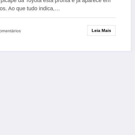
picape da Toyota está pronta e já aparece em
os. Ao que tudo indica,…
Leia Mais
omentários