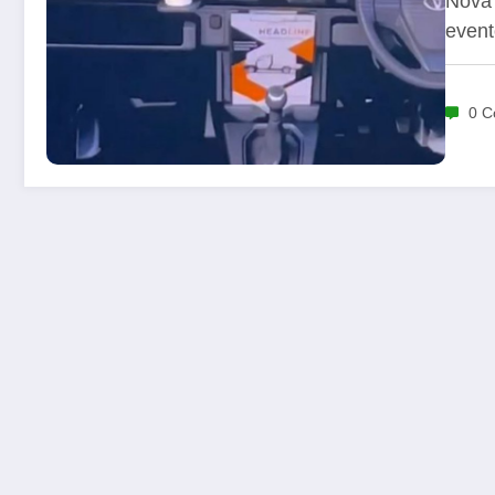
Nova 
event
0 C