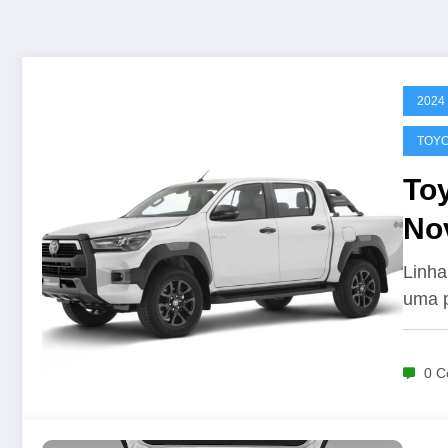
2024
TOY
Toy
No
Linha
uma 
0 C