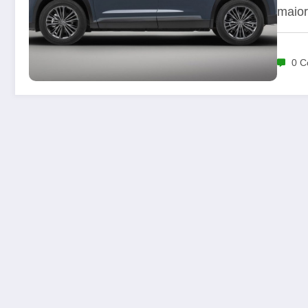
maior
0 C