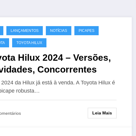
LANÇAMENTOS
NOTÍCIAS
PICAPES
OTA
TOYOTA HILUX
ota Hilux 2024 – Versões,
vidades, Concorrentes
 2024 da Hilux já está à venda. A Toyota Hilux é
picape robusta…
Leia Mais
omentários