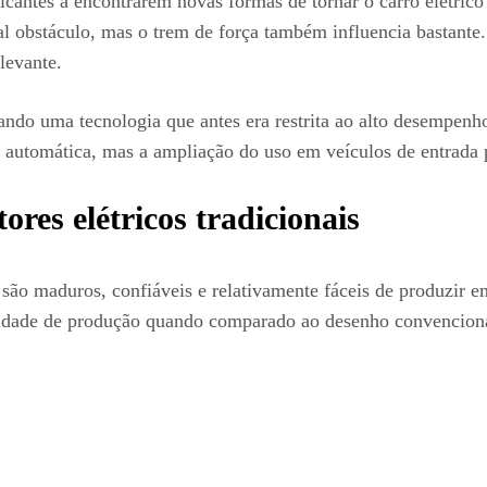
ricantes a encontrarem novas formas de tornar o carro elétric
al obstáculo, mas o trem de força também influencia bastante
elevante.
uando uma tecnologia que antes era restrita ao alto desempenh
 automática, mas a ampliação do uso em veículos de entrada 
res elétricos tradicionais
o maduros, confiáveis e relativamente fáceis de produzir em 
cilidade de produção quando comparado ao desenho convencion