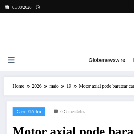
Pular
05/08/2026
para
o
conteúdo
Globenewswire
Home
2026
maio
19
Motor axial pode baratear car
Carro Elétrico
0 Comentários
Motor axial pode barat