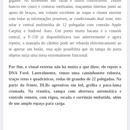
gigante. As dimensões são fartas e muito confortáveis. Temos
bancos em couro e costuras estilizadas, maçanetas internas junto ao
apoio de braços, um volante excelente ao toque e cluster enorme
com todas as informações possíveis, ar condicionado dual zone, teto
solar e central multimídia de 12 polegadas com conexão Apple
Carplay e Android Auto. Um ponto muito bacana é o console
central, a F-150 já disponibilizava isso anteriormente e agora
repetiu, a manopla do câmbio pode ser rebatida eletronicamente ao
se apertar um botão, essa ação possibilita que da tampa do porta
objetos surja uma mesa extremamente funcional.
Por fim, o visual externo não há muito o que dizer, ele repete o
DNA Ford. Lateralmente, temos uma caminhonete robusta,
traços retos e quadráticos, rodas de grandes de 22 polegadas. Na
parte da frente, DLRs agressivos em led, grelha e para-lama
cromada. Na traseira, tampa com abertura automática e
controle remoto, com régua, escada e corrimão embutido, além
de um amplo espaço para carga.