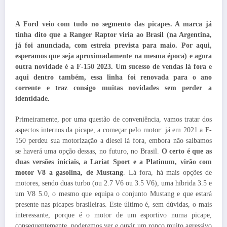
A Ford veio com tudo no segmento das picapes. A marca já
tinha dito que a Ranger Raptor viria ao Brasil (na Argentina,
já foi anunciada, com estreia prevista para maio. Por aqui,
esperamos que seja aproximadamente na mesma época) e agora
outra novidade é a F-150 2023. Um sucesso de vendas lá fora e
aqui dentro também, essa linha foi renovada para o ano
corrente e traz consigo muitas novidades sem perder a
identidade.
Primeiramente, por uma questão de conveniência, vamos tratar dos
aspectos internos da picape, a começar pelo motor: já em 2021 a F-
150 perdeu sua motorização a diesel lá fora, embora não saibamos
se haverá uma opção dessas, no futuro, no Brasil.
O certo é que as
duas versões iniciais, a Lariat Sport e a Platinum, virão com
motor V8 a gasolina, de Mustang
. Lá fora, há mais opções de
motores, sendo duas turbo (ou 2.7 V6 ou 3.5 V6), uma híbrida 3.5 e
um V8 5.0, o mesmo que equipa o conjunto Mustang e que estará
presente nas picapes brasileiras. Este último é, sem dúvidas, o mais
interessante, porque é o motor de um esportivo numa picape,
consequentemente, poderemos ver e ouvir um ronco muito agressivo