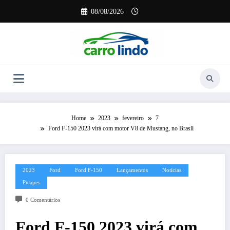
Pular
08/08/2026
para
o
conteúdo
Home
2023
fevereiro
7
Ford F-150 2023 virá com motor V8 de Mustang, no Brasil
2023
Ford
Ford F-150
Lançamentos
Notícias
Picapes
0 Comentários
Ford F-150 2023 virá com