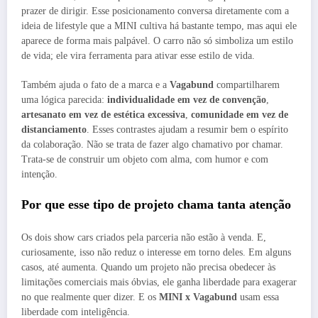
prazer de dirigir. Esse posicionamento conversa diretamente com a
ideia de lifestyle que a MINI cultiva há bastante tempo, mas aqui ele
aparece de forma mais palpável. O carro não só simboliza um estilo
de vida; ele vira ferramenta para ativar esse estilo de vida.
Também ajuda o fato de a marca e a
Vagabund
compartilharem
uma lógica parecida:
individualidade em vez de convenção
,
artesanato em vez de estética excessiva
,
comunidade em vez de
distanciamento
. Esses contrastes ajudam a resumir bem o espírito
da colaboração. Não se trata de fazer algo chamativo por chamar.
Trata-se de construir um objeto com alma, com humor e com
intenção.
Por que esse tipo de projeto chama tanta atenção
Os dois show cars criados pela parceria não estão à venda. E,
curiosamente, isso não reduz o interesse em torno deles. Em alguns
casos, até aumenta. Quando um projeto não precisa obedecer às
limitações comerciais mais óbvias, ele ganha liberdade para exagerar
no que realmente quer dizer. E os
MINI x Vagabund
usam essa
liberdade com inteligência.