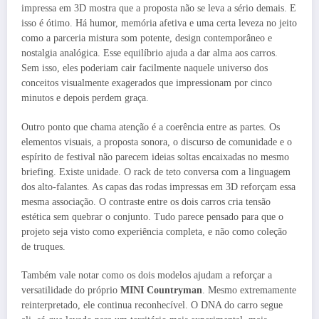
impressa em 3D mostra que a proposta não se leva a sério demais. E
isso é ótimo. Há humor, memória afetiva e uma certa leveza no jeito
como a parceria mistura som potente, design contemporâneo e
nostalgia analógica. Esse equilíbrio ajuda a dar alma aos carros.
Sem isso, eles poderiam cair facilmente naquele universo dos
conceitos visualmente exagerados que impressionam por cinco
minutos e depois perdem graça.
Outro ponto que chama atenção é a coerência entre as partes. Os
elementos visuais, a proposta sonora, o discurso de comunidade e o
espírito de festival não parecem ideias soltas encaixadas no mesmo
briefing. Existe unidade. O rack de teto conversa com a linguagem
dos alto-falantes. As capas das rodas impressas em 3D reforçam essa
mesma associação. O contraste entre os dois carros cria tensão
estética sem quebrar o conjunto. Tudo parece pensado para que o
projeto seja visto como experiência completa, e não como coleção
de truques.
Também vale notar como os dois modelos ajudam a reforçar a
versatilidade do próprio
MINI Countryman
. Mesmo extremamente
reinterpretado, ele continua reconhecível. O DNA do carro segue