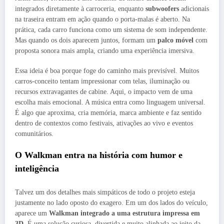
integrados diretamente à carroceria, enquanto
subwoofers
adicionais
na traseira entram em ação quando o porta-malas é aberto. Na
prática, cada carro funciona como um sistema de som independente.
Mas quando os dois aparecem juntos, formam um
palco móvel
com
proposta sonora mais ampla, criando uma experiência imersiva.
Essa ideia é boa porque foge do caminho mais previsível. Muitos
carros-conceito tentam impressionar com telas, iluminação ou
recursos extravagantes de cabine. Aqui, o impacto vem de uma
escolha mais emocional. A música entra como linguagem universal.
É algo que aproxima, cria memória, marca ambiente e faz sentido
dentro de contextos como festivais, ativações ao vivo e eventos
comunitários.
O Walkman entra na história com humor e
inteligência
Talvez um dos detalhes mais simpáticos de todo o projeto esteja
justamente no lado oposto do exagero. Em um dos lados do veículo,
aparece um
Walkman integrado a uma estrutura impressa em
3D
. É uma solução curiosa, divertida e muito alinhada ao jeito da