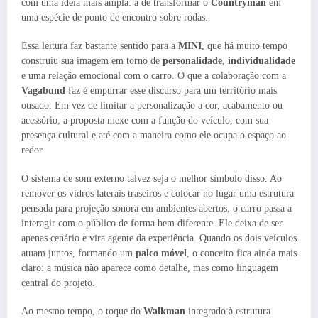
com uma ideia mais ampla: a de transformar o
Countryman
em
uma espécie de ponto de encontro sobre rodas.
Essa leitura faz bastante sentido para a
MINI
, que há muito tempo
construiu sua imagem em torno de
personalidade
,
individualidade
e uma relação emocional com o carro. O que a colaboração com a
Vagabund
faz é empurrar esse discurso para um território mais
ousado. Em vez de limitar a personalização a cor, acabamento ou
acessório, a proposta mexe com a função do veículo, com sua
presença cultural e até com a maneira como ele ocupa o espaço ao
redor.
O sistema de som externo talvez seja o melhor símbolo disso. Ao
remover os vidros laterais traseiros e colocar no lugar uma estrutura
pensada para projeção sonora em ambientes abertos, o carro passa a
interagir com o público de forma bem diferente. Ele deixa de ser
apenas cenário e vira agente da experiência. Quando os dois veículos
atuam juntos, formando um
palco móvel
, o conceito fica ainda mais
claro: a música não aparece como detalhe, mas como linguagem
central do projeto.
Ao mesmo tempo, o toque do
Walkman
integrado à estrutura