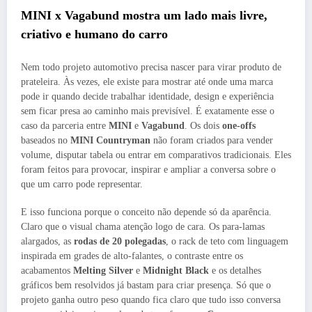
MINI x Vagabund mostra um lado mais livre,
criativo e humano do carro
Nem todo projeto automotivo precisa nascer para virar produto de
prateleira. Às vezes, ele existe para mostrar até onde uma marca
pode ir quando decide trabalhar identidade, design e experiência
sem ficar presa ao caminho mais previsível. É exatamente esse o
caso da parceria entre
MINI
e
Vagabund
. Os dois
one-offs
baseados no
MINI Countryman
não foram criados para vender
volume, disputar tabela ou entrar em comparativos tradicionais. Eles
foram feitos para provocar, inspirar e ampliar a conversa sobre o
que um carro pode representar.
E isso funciona porque o conceito não depende só da aparência.
Claro que o visual chama atenção logo de cara. Os para-lamas
alargados, as
rodas de 20 polegadas
, o rack de teto com linguagem
inspirada em grades de alto-falantes, o contraste entre os
acabamentos
Melting Silver
e
Midnight Black
e os detalhes
gráficos bem resolvidos já bastam para criar presença. Só que o
projeto ganha outro peso quando fica claro que tudo isso conversa