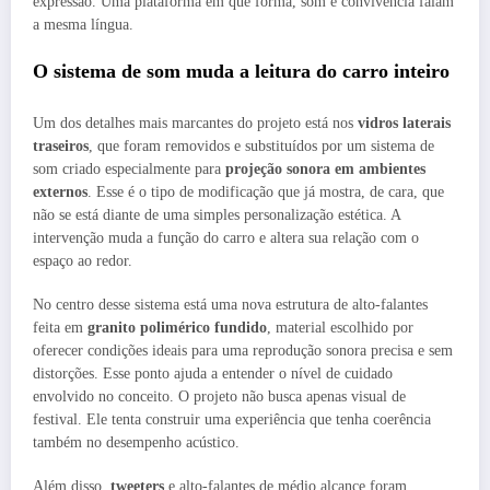
expressão. Uma plataforma em que forma, som e convivência falam
a mesma língua.
O sistema de som muda a leitura do carro inteiro
Um dos detalhes mais marcantes do projeto está nos
vidros laterais
traseiros
, que foram removidos e substituídos por um sistema de
som criado especialmente para
projeção sonora em ambientes
externos
. Esse é o tipo de modificação que já mostra, de cara, que
não se está diante de uma simples personalização estética. A
intervenção muda a função do carro e altera sua relação com o
espaço ao redor.
No centro desse sistema está uma nova estrutura de alto-falantes
feita em
granito polimérico fundido
, material escolhido por
oferecer condições ideais para uma reprodução sonora precisa e sem
distorções. Esse ponto ajuda a entender o nível de cuidado
envolvido no conceito. O projeto não busca apenas visual de
festival. Ele tenta construir uma experiência que tenha coerência
também no desempenho acústico.
Além disso,
tweeters
e alto-falantes de médio alcance foram