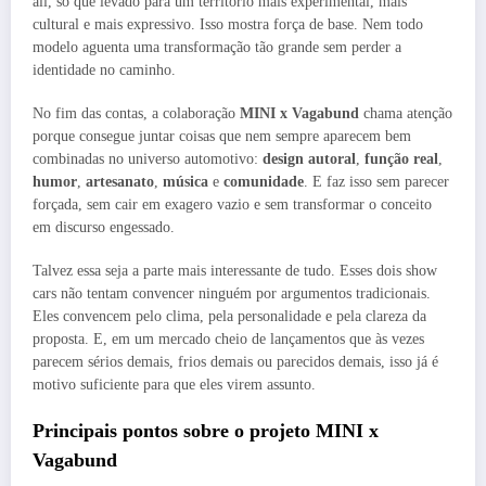
ali, só que levado para um território mais experimental, mais
cultural e mais expressivo. Isso mostra força de base. Nem todo
modelo aguenta uma transformação tão grande sem perder a
identidade no caminho.
No fim das contas, a colaboração
MINI x Vagabund
chama atenção
porque consegue juntar coisas que nem sempre aparecem bem
combinadas no universo automotivo:
design autoral
,
função real
,
humor
,
artesanato
,
música
e
comunidade
. E faz isso sem parecer
forçada, sem cair em exagero vazio e sem transformar o conceito
em discurso engessado.
Talvez essa seja a parte mais interessante de tudo. Esses dois show
cars não tentam convencer ninguém por argumentos tradicionais.
Eles convencem pelo clima, pela personalidade e pela clareza da
proposta. E, em um mercado cheio de lançamentos que às vezes
parecem sérios demais, frios demais ou parecidos demais, isso já é
motivo suficiente para que eles virem assunto.
Principais pontos sobre o projeto MINI x
Vagabund