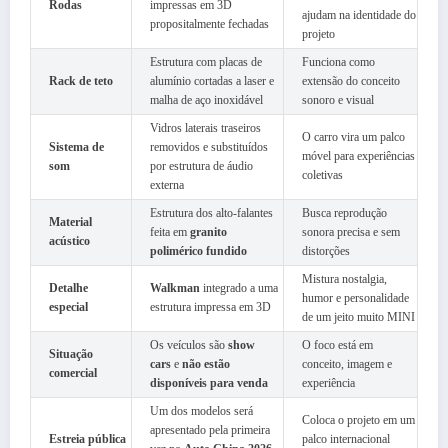
Rodas
impressas em 3D
ajudam na identidade do
propositalmente fechadas
projeto
Estrutura com placas de
Funciona como
Rack de teto
alumínio cortadas a laser e
extensão do conceito
malha de aço inoxidável
sonoro e visual
Vidros laterais traseiros
O carro vira um palco
Sistema de
removidos e substituídos
móvel para experiências
som
por estrutura de áudio
coletivas
externa
Estrutura dos alto-falantes
Busca reprodução
Material
feita em
granito
sonora precisa e sem
acústico
polimérico fundido
distorções
Mistura nostalgia,
Detalhe
Walkman
integrado a uma
humor e personalidade
especial
estrutura impressa em 3D
de um jeito muito MINI
Os veículos são
show
O foco está em
Situação
cars
e
não estão
conceito, imagem e
comercial
disponíveis para venda
experiência
Um dos modelos será
Coloca o projeto em um
apresentado pela primeira
Estreia pública
palco internacional