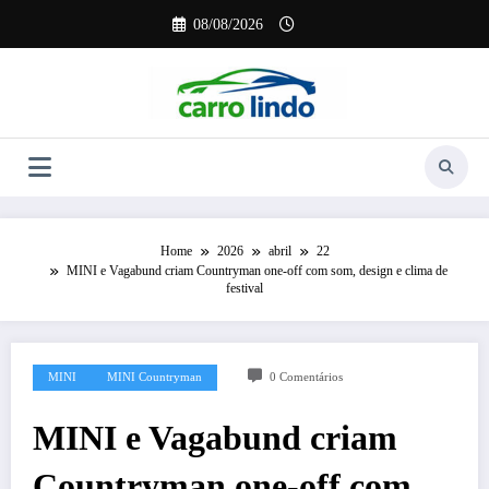
Pular
08/08/2026
para
o
conteúdo
Home
2026
abril
22
MINI e Vagabund criam Countryman one-off com som, design e clima de
festival
MINI
MINI Countryman
0 Comentários
MINI e Vagabund criam
Countryman one-off com