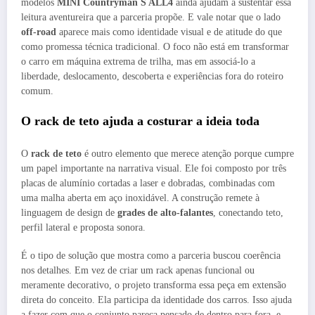
modelos
MINI Countryman S ALL4
ainda ajudam a sustentar essa
leitura aventureira que a parceria propõe. E vale notar que o lado
off-road
aparece mais como identidade visual e de atitude do que
como promessa técnica tradicional. O foco não está em transformar
o carro em máquina extrema de trilha, mas em associá-lo a
liberdade, deslocamento, descoberta e experiências fora do roteiro
comum.
O rack de teto ajuda a costurar a ideia toda
O
rack de teto
é outro elemento que merece atenção porque cumpre
um papel importante na narrativa visual. Ele foi composto por três
placas de alumínio cortadas a laser e dobradas, combinadas com
uma malha aberta em aço inoxidável. A construção remete à
linguagem de design de
grades de alto-falantes
, conectando teto,
perfil lateral e proposta sonora.
É o tipo de solução que mostra como a parceria buscou coerência
nos detalhes. Em vez de criar um rack apenas funcional ou
meramente decorativo, o projeto transforma essa peça em extensão
direta do conceito. Ela participa da identidade dos carros. Isso ajuda
a fazer com que o conjunto pareça pensado de dentro para fora, e