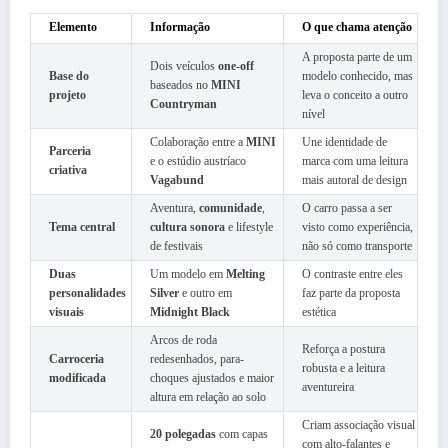
Elemento
Informação
O que chama atenção
A proposta parte de um
Dois veículos
one-off
Base do
modelo conhecido, mas
baseados no
MINI
projeto
leva o conceito a outro
Countryman
nível
Colaboração entre a
MINI
Une identidade de
Parceria
e o estúdio austríaco
marca com uma leitura
criativa
Vagabund
mais autoral de design
Aventura,
comunidade
,
O carro passa a ser
Tema central
cultura sonora
e lifestyle
visto como experiência,
de festivais
não só como transporte
Duas
Um modelo em
Melting
O contraste entre eles
personalidades
Silver
e outro em
faz parte da proposta
visuais
Midnight Black
estética
Arcos de roda
Reforça a postura
Carroceria
redesenhados, para-
robusta e a leitura
modificada
choques ajustados e maior
aventureira
altura em relação ao solo
Criam associação visual
20 polegadas
com capas
com alto-falantes e