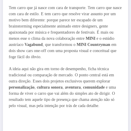
Tem carro que já nasce com cara de transporte. Tem carro que nasce
com cara de estilo. E tem carro que resolve virar assunto por um
motivo bem diferente: porque parece ter escapado de um
brainstorming especialmente animado entre designers, gente
apaixonada por música e frequentadores de festivais. É mais ou
menos esse o clima da nova colaboração entre
MINI
e o estúdio
austríaco
Vagabund
, que transformou o
MINI Countryman
em
dois show cars one-off com uma proposta visual e conceitual que
foge fácil do óbvio.
A ideia aqui não gira em torno de desempenho, ficha técnica
tradicional ou comparação de mercado. O ponto central está em
outra direção. Esses dois projetos exclusivos querem explorar
personalização
,
cultura sonora
,
aventura
,
comunidade
e uma
forma de viver o carro que vai além do simples ato de dirigir. O
resultado tem aquele tipo de presença que chama atenção não só
pelo visual, mas pela intenção por trás de cada detalhe.