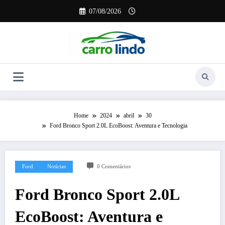
Pular
07/08/2026
para
o
conteúdo
Home
2024
abril
30
Ford Bronco Sport 2.0L EcoBoost: Aventura e Tecnologia
Ford
Notícias
0 Comentários
Ford Bronco Sport 2.0L
EcoBoost: Aventura e