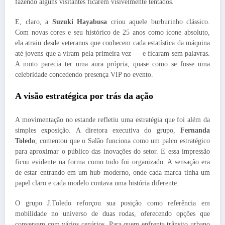
fazendo alguns visitantes ficarem visivelmente tentados.
E, claro, a
Suzuki Hayabusa
criou aquele burburinho clássico.
Com novas cores e seu histórico de 25 anos como ícone absoluto,
ela atraiu desde veteranos que conhecem cada estatística da máquina
até jovens que a viram pela primeira vez — e ficaram sem palavras.
A moto parecia ter uma aura própria, quase como se fosse uma
celebridade concedendo presença VIP no evento.
A visão estratégica por trás da ação
A movimentação no estande refletiu uma estratégia que foi além da
simples exposição. A diretora executiva do grupo,
Fernanda
Toledo
, comentou que o Salão funciona como um palco estratégico
para aproximar o público das inovações do setor. E essa impressão
ficou evidente na forma como tudo foi organizado. A sensação era
de estar entrando em um hub moderno, onde cada marca tinha um
papel claro e cada modelo contava uma história diferente.
O grupo J.Toledo reforçou sua posição como referência em
mobilidade no universo de duas rodas, oferecendo opções que
conversam com vários cenários. Para quem enfrenta trânsito urbano