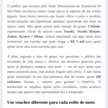
O público que circulou pelo Salão Internacional do Automóvel de
São Paulo encontrou muitas coisas que já se esperam de um evento
gigante: luzes fortes, motores que fazem vibrar o peito e modelos
recém-lançados que hipnotizam qualquer apaixonado por duas ou
quatro rodas. Mas quem passou pelo estande do grupo
J.Toledo
,
representante oficial de marcas como
Suzuki
,
Suzuki Haojue
,
Zontes
,
Kymco
e
Hisun
, acabou esbarrando em algo ainda mais
irresistível: um voucher que pode chegar a
R$ 5 mil
para quem
quiser levar uma moto novinha para casa.
A ideia, segundo o time do grupo, era aproximar o público das
novidades de cada marca e oferecer um incentivo generoso para
quem já planejava comprar uma moto — ou até para quem nem
estava pensando nisso, mas acabou fisgado pela oferta. E não faltou
gente interessada: só nos dois primeiros dias de evento, quase
200
visitantes
fizeram o cadastro para garantir o benefício. O
burburinho se espalhou rápido pelos corredores, como acontece
sempre que aparece uma oportunidade boa e inesperada.
Um voucher diferente para cada estilo de moto